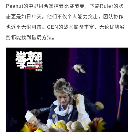
Peanut的中野组合掌控着比赛节奏，下路Ruler的状
态更是如日中天。他们不仅个人能力突出，团队协作
也近乎无懈可击。GEN的战术储备丰富，无论优势劣
势都能找到破局方法。