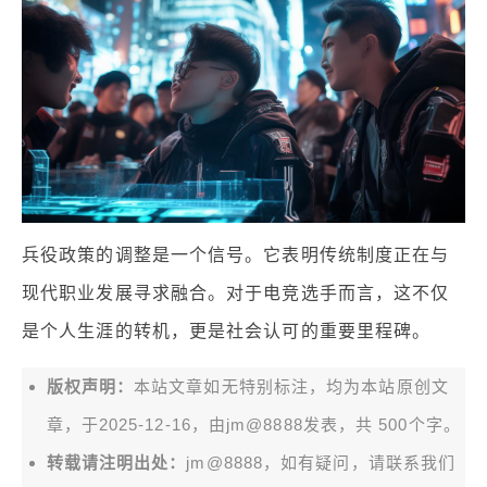
兵役政策的调整是一个信号。它表明传统制度正在与
现代职业发展寻求融合。对于电竞选手而言，这不仅
是个人生涯的转机，更是社会认可的重要里程碑。
版权声明：
本站文章如无特别标注，均为本站原创文
章，于2025-12-16，由
jm@8888
发表，共 500个字。
转载请注明出处：
jm@8888，如有疑问，请联系我们