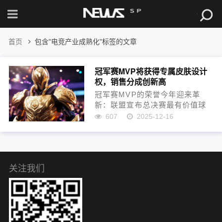
首页
包含"电竞产业成熟化"标签的文章
冠军赛MVP将获得专属皮肤设计
权，销售分成创新高
冠军赛MVP的荣誉今年迎来革
新：联盟宣布总决赛最有价值球
员将获得专属皮肤设计权，并参
607
2025-12-16
与销售分成。这一举措打破了以
往冠军皮肤偏重战队主题的模
式，允许选手将个人标志与故事
融入设计，使其成为个人品牌的
持久...
关注我们